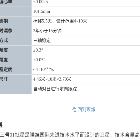
偏心率
≤0.0025
101.5min
周期
标称5.5天，设计范围4~10天
时漂移
2年小于15分钟
方式
三轴稳定
精度
≤0.3°
精度
≤0.05°
-3
稳定度
≤4×10
°/s
尺寸
4.46米×10米×3.79米
自动对日进行定向跟踪
回到顶部
器
三号01批星是瞄准国际先进技术水平而设计的卫星，技术含量