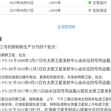
2023年08月03日
≥2031年
正常运行
2025年09月27日
≥2034年
在轨测试
回到顶部
程
三号的研制和生产分为四个批次：
批共两颗卫星，包含：
○ FY-3A于2008年5月27日在太原卫星发射中心由长征四号丙
○ FY-3B于2010年11月5日在太原卫星发射中心由长征四号丙
批星对部份遥感仪器作增加、更换和性能改进，共发射两颗卫星，包含：
○ FY-3C于2013年9月23日在太原卫星发射中心由长征四号丙
○ FY-3D于2017年11月15日由长征四号丙运载火箭在太原卫星
批卫星包含四颗卫星，按照晨昏、上午、下午三颗近极地太阳同步轨道卫星
布局安排，已发射晨昏轨道卫星、倾斜轨道降水测量卫星和上午轨道卫星
○ FY-3E于2021年7月5日，在酒泉卫星发射中心搭乘长征四号