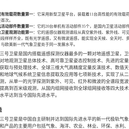
载有效载荷数量第一
：它采用新型卫星平台，装载着11台高性能的有效载
是首次。
机活动部件数量第一
：它的20台单机有活动部件35个，是国内卫星活动部
象卫星观测功能第一
：它的遥感仪器观测谱段从真空紫外线、紫外线、可
频段样样齐全，既有光学遥感，又有微波遥感，能实现全天候、全天时、
，与欧美新一代气象卫星处于同一发展水平。
三号卫星是国内搭载遥感探测仪器最多的一颗对地遥感卫星，卫
对地观测卫星总体技术、高可靠卫星姿态控制技术、先进的定量
获取与预处理技术、全球三维大气高精度定量反演技术、数值天
和地球气候系统卫星信息提取及应用等七项新技术，实现了从二
测，从单一的光学探测到紫外、可见、红外和微波的全谱段宽波
提高到百米级观测，从国内组网接收到全球组网接收等四大技术
水平达到当今国际先进水平。
益
三号卫星是中国自主研制并达到国际先进水平的新一代极轨气象
和产品的主要用户包括气象、海洋、农业、林业、环保、水利、