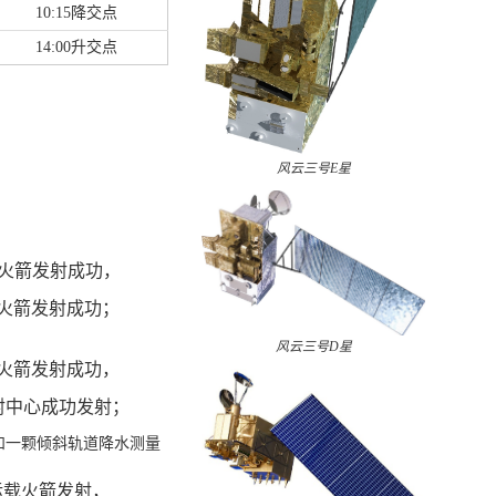
10:15降交点
14:00升交点
风云三号E星
运载火箭发射成功，
运载火箭发射成功；
风云三号D星
运载火箭发射成功，
发射中心成功发射；
和一颗倾斜轨道降水测量
：
丙运载火箭发射，