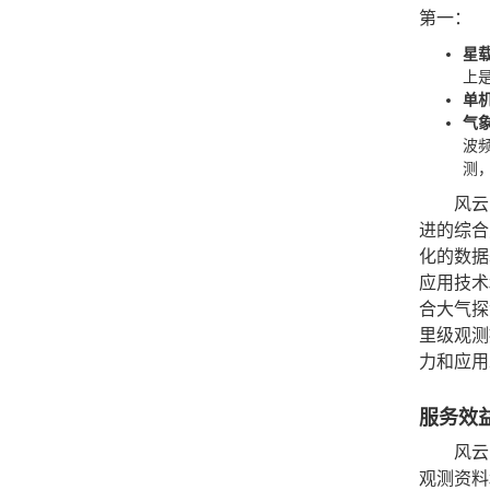
第一：
星
上
单
气
波
测
风云
进的综合
化的数据
应用技术
合大气探
里级观测
力和应用
服务效
风云
观测资料