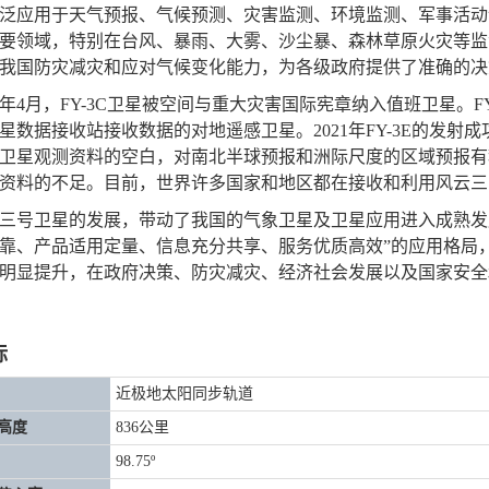
泛应用于天气预报、气候预测、灾害监测、环境监测、军事活动
要领域，特别在台风、暴雨、大雾、沙尘暴、森林草原火灾等监
我国防灾减灾和应对气候变化能力，为各级政府提供了准确的决
14年4月，FY-3C卫星被空间与重大灾害国际宪章纳入值班卫星。F
星数据接收站接收数据的对地遥感卫星。2021年FY-3E的发射
卫星观测资料的空白，对南北半球预报和洲际尺度的区域预报有
资料的不足。目前，世界许多国家和地区都在接收和利用风云三
三号卫星的发展，带动了我国的气象卫星及卫星应用进入成熟发
靠、产品适用定量、信息充分共享、服务优质高效”的应用格局
明显提升，在政府决策、防灾减灾、经济社会发展以及国家安全
标
近极地太阳同步轨道
高度
836公里
98.75º