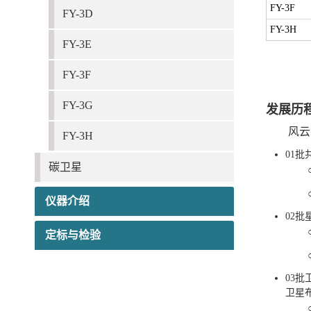
FY-3F
FY-3D
FY-3H
FY-3E
FY-3F
FY-3G
发展历
风云
FY-3H
01
碳卫星
仪器介绍
02
定标与检验
03
卫星