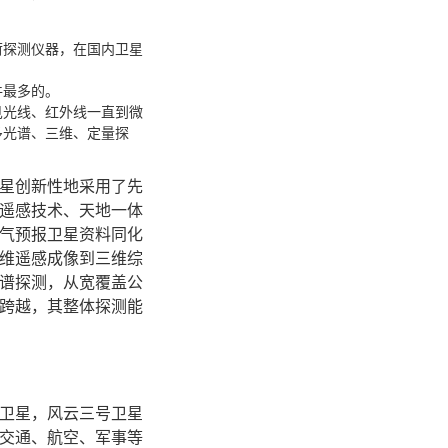
荷探测仪器，在国内卫星
件最多的。
见光线、红外线一直到微
多光谱、三维、定量探
星创新性地采用了先
遥感技术、天地一体
气预报卫星资料同化
维遥感成像到三维综
谱探测，从宽覆盖公
跨越，其整体探测能
卫星，风云三号卫星
交通、航空、军事等