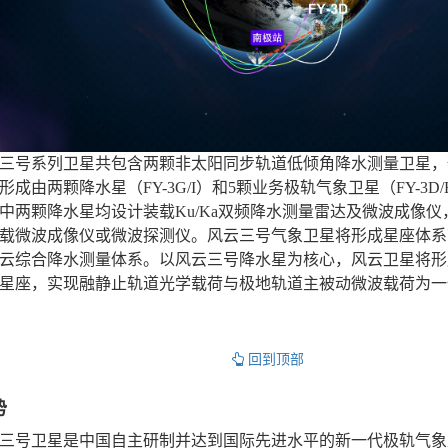
三号系列卫星共包含两颗非太阳同步轨道低倾角降水测量卫星，预
成由两颗降水星（FY-3G/I）和5颗业务极轨气象卫星（FY-3D/E
中两颗降水星均设计装载Ku/Ka双频降水测量雷达及微波成像
载微波成像仪或微波探测仪。风云三号气象卫星将形成星座体系
云综合降水测量体系。以风云三号降水星为核心，风云卫星将形
星座，实现融静止轨道光学载荷与极地轨道主被动微波载荷为一
回到顶部
势
三号卫星是中国自主研制并达到国际先进水平的新一代极轨气象