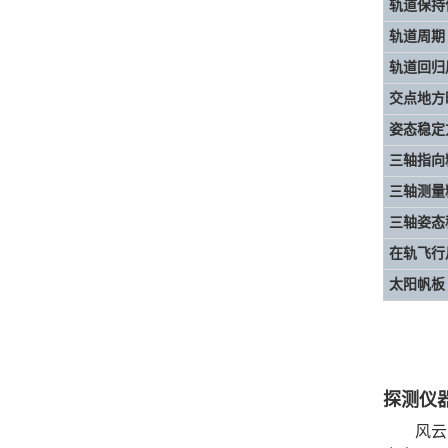
轨道保持
轨道周期
轨道回归
交点地方
姿态稳定
三轴指向
三轴测量
三轴姿态
在轨飞行
太阳帆板
探测仪
风云