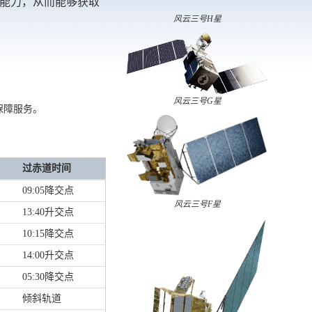
能力，从而能够获取
风云三号H星
风云三号G星
保障服务。
过赤道时间
09:05降交点
风云三号F星
13:40升交点
10:15降交点
14:00升交点
05:30降交点
倾斜轨道