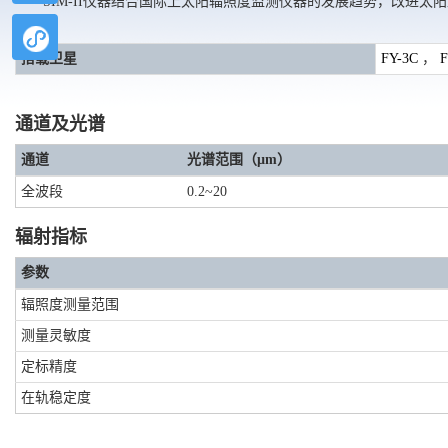
SIM-II仪器结合国际上太阳辐照度监测仪器的发展趋势，改
品。
搭载卫星
FY-3C
，
通道及光谱
通道
光谱范围（µm）
全波段
0.2~20
辐射指标
参数
辐照度测量范围
测量灵敏度
定标精度
在轨稳定度