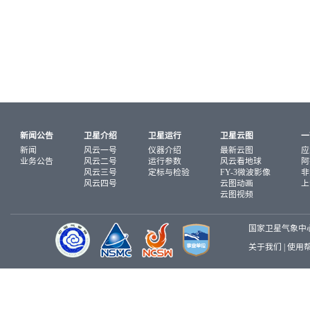
新闻公告
卫星介绍
卫星运行
卫星云图
一
新闻
风云一号
仪器介绍
最新云图
应
业务公告
风云二号
运行参数
风云看地球
阿
风云三号
定标与检验
FY-3微波影像
非
风云四号
云图动画
上
云图视频
国家卫星气象中
关于我们
|
使用